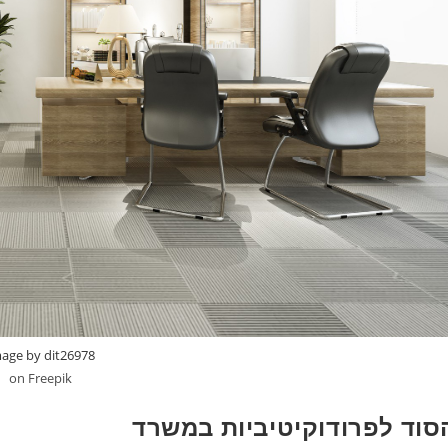
age by dit26978
on Freepik
סוד לפרודוקיטיביות במשרד