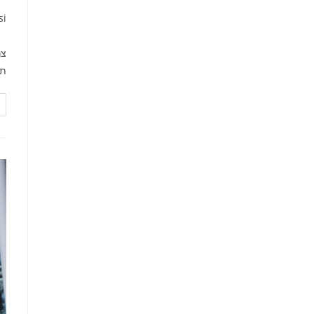
si
צר
תד