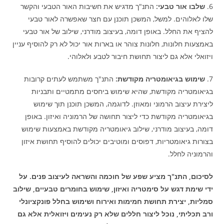
6.
שלבו אור טבעי:
התנ"ך מדגיש את חשיבות האור הטבעי והקשר
שלו לאלוהים. למשל, המשכן תוכנן עם חצר שאפשרה לאור טבעי
להציף את החלל. באופן דומה, בעיצוב מודרני, שילוב של אור טבעי
באמצעות חלונות, חלונות צוהר או בארות אור יכול לא רק להוסיף עניין
ויזואלי אלא גם ליצור תחושת חיבור לטבע ולאלוהי.
7.
שימוש בגיאומטריה מקודשת:
התנ"ך משתמש לעתים קרובות
בגיאומטריה מקודשת, שהיא שימוש ביחסים מתמטיים ותבניות
ליצירת עיצוב הרמוני ומאוזן. לדוגמה, המשכן תוכנן תוך שימוש
בגיאומטריה מקודשת כדי ליצור תחושה של הרמוניה ואיזון. באופן
דומה, בעיצוב מודרני, שילוב גיאומטריה מקודשת באמצעות שימוש
בצורות גיאומטריות, דפוסים ומוטיבים יכולים להוסיף תחושת איזון
והרמוניה לחלל.
לסיכום, התנ"ך מציע שפע של חוכמה והשראה לעיצוב פנים. על
ידי שימת דגש על סימטריה ואיזון, שימוש בחומרים טבעיים, שילוב
סמליות, יצירת תחושת חמימות ואירוח ושימוש בחלל פונקציונלי
ורב תכליתי, נוכל ליצור חללים שלא רק נעימים ויזואלית אלא גם