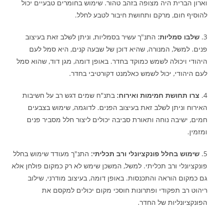
וארון הברית היה מצופה בזהב טהור. שימוש בחומרים טבעיים יכול
להוסיף חום, מרקם ותחושת חיבור לטבע לחלל.
3.
שלבו סמליות:
התנ"ך עשיר בסמליות, וניתן לשלב זאת בעיצוב
פנים. למשל, המנורה, שהיא דוכן של שבעה קנים, היא סמל לעם
היהודי ויכולה לשמש כמוקד בחדר. באופן דומה, מגן דוד, שהוא סמל
לעם היהודי, יכול לשמש כאלמנט דקורטיבי בחדר.
4.
צרו תחושת חמימות ואירוח:
בתנ"ח שמים דגש רב על חשיבות
האירוח וניתן לשלב זאת בעיצוב הפנים. לדוגמה, שימוש בצבעים
חמים, ישיבה נוחה ותאורת סביבה יכולים ליצור חלל מסביר פנים
ומזמין.
5.
שימוש בחלל פונקציונלי ורב תכליתי:
התנ"ך מעודד שימוש בחלל
פונקציונלי ורב תכליתי. למשל, המשכן שימש לא רק כמקום פולחן אלא
גם כמקום הוראה והתכנסות. באופן דומה, בעיצוב מודרני, שילוב
ריהוט רב תפקודי ופתרונות חוסכי מקום יכולים למקסם את
הפונקציונליות של החדר.