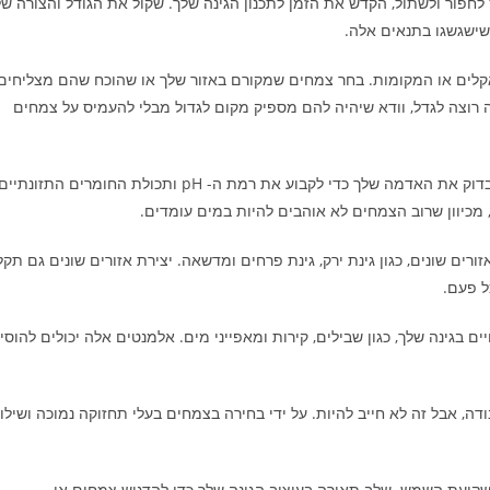
לחפור ולשתול, הקדש את הזמן לתכנון הגינה שלך. שקול את הגודל והצורה של
שישגשגו בתנאים אלה.
קלים או המקומות. בחר צמחים שמקורם באזור שלך או שהוכח שהם מצליחים
 רוצה לגדל, וודא שיהיה להם מספיק מקום לגדול מבלי להעמיס על צמחים
. אדמה בריאה חיונית לצמחים בריאים. בדוק את האדמה שלך כדי לקבוע את רמת ה- pH ותכולת החומרים התזונתיי
 מכיוון שרוב הצמחים לא אוהבים להיות במים עומדים.
אזורים שונים, כגון גינת ירק, גינת פרחים ומדשאה. יצירת אזורים שונים גם תקל
ל פעם.
ם בגינה שלך, כגון שבילים, קירות ומאפייני מים. אלמנטים אלה יכולים להוסי
ודה, אבל זה לא חייב להיות. על ידי בחירה בצמחים בעלי תחזוקה נמוכה ושילו
 שקיעת השמש. שלב תאורה בעיצוב הגינה שלך כדי להדגיש צמחים או