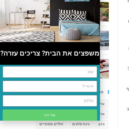
7 סיבות למה הבית שלך חייב גינה!
ינואר 30, 2023
/
0 COMMENTS
להכין את היסודות: איך מתכננים בניית
מבנה מסחרי?
ינואר 24, 2023
/
0 COMMENTS
ם
משפצים את הבית? צריכים עזרה?
חוכמה אין סופית: 7 טיפים לעיצוב פנים
מתקופת התנ"ך
ינואר 18, 2023
/
0 COMMENTS
ף
מה מעניין אותך?
אדריכל
אדריכלות
אדריכלות נוף
ב
אדריכלים
אווירה ביתית
ארכיטקטורה
שליחה
גינון
גינת סלעים
חללים מסחריים