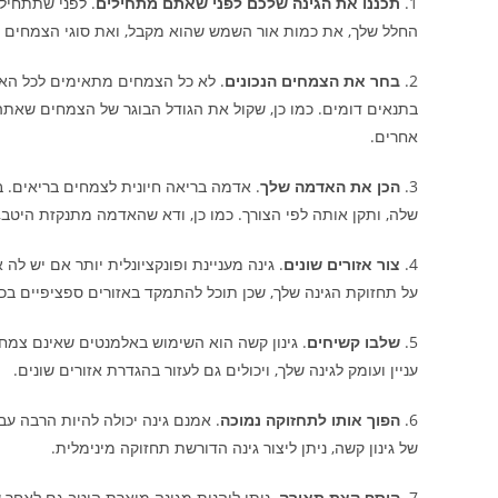
1.
תכננו את הגינה שלכם לפני שאתם מתחילים
. לפני שתתחיל 
החלל שלך, את כמות אור השמש שהוא מקבל, ואת סוגי הצמחים 
2.
בחר את הצמחים הנכונים
. לא כל הצמחים מתאימים לכל הא
בתנאים דומים. כמו כן, שקול את הגודל הבוגר של הצמחים שאתה
אחרים.
3.
הכן את האדמה שלך
שלה, ותקן אותה לפי הצורך. כמו כן, ודא שהאדמה מתנקזת היטב,
4.
צור אזורים שונים
. גינה מעניינת ופונקציונלית יותר אם יש לה 
על תחזוקת הגינה שלך, שכן תוכל להתמקד באזורים ספציפיים בכ
5.
שלבו קשיחים
. גינון קשה הוא השימוש באלמנטים שאינם צמחיי
עניין ועומק לגינה שלך, ויכולים גם לעזור בהגדרת אזורים שונים.
6.
הפוך אותו לתחזוקה נמוכה
. אמנם גינה יכולה להיות הרבה עב
של גינון קשה, ניתן ליצור גינה הדורשת תחזוקה מינימלית.
7.
הוסף קצת תאורה
. ניתן ליהנות מגינה מוארת היטב גם לאחר