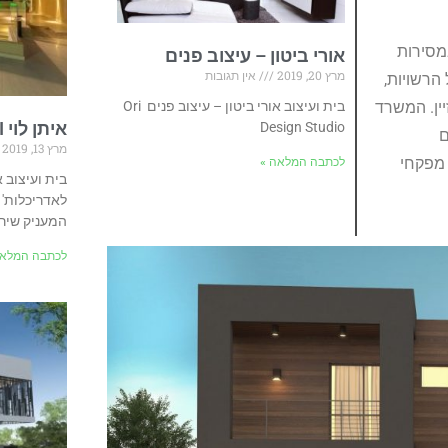
מסירות
אורי ביטון – עיצוב פנים
מרץ 20, 2019
אין תגובות
 הרשויות,
בית ועיצוב אורי ביטון – עיצוב פנים Ori
יין. המשרד
איתן לוי I משרד לאדריכלות
Design Studio
ם
מרץ 13, 2019
 מפקחי
לכתבה המלאה »
לאדריכלות' 
המעניק שירות ל
לכתבה המלאה