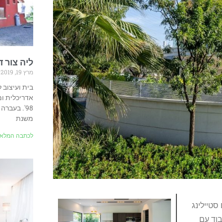
ליה צור ד
מרץ 19, 2019
בית ועיצוב ל
אדריכלית ומ
98'. בעבר
משנת
לכתבה המלאה
סטיילינג
בוד עם