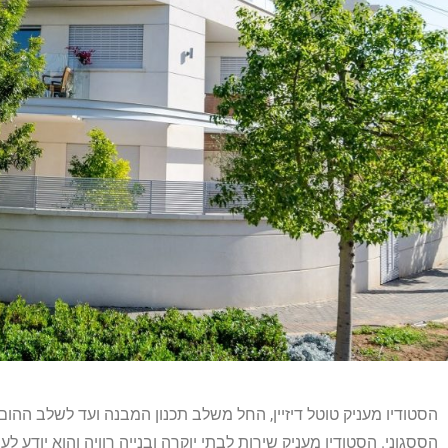
הסטודיו מעניק טוטל דיזיין, החל משלב תכנון המבנה ועד לשלב ההום 
הססגוני. הסטודיו מעניק שירות לבתי יוקרה ובנייה רוויה והוא יודע לע