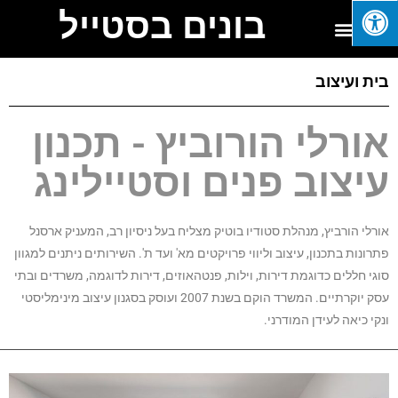
בונים בסטייל
בית ועיצוב
אורלי הורוביץ - תכנון
עיצוב פנים וסטיילינג
אורלי הורביץ, מנהלת סטודיו בוטיק מצליח בעל ניסיון רב, המעניק ארסנל
פתרונות בתכנון, עיצוב וליווי פרויקטים מא' ועד ת'. השירותים ניתנים למגוון
סוגי חללים כדוגמת דירות, וילות, פנטהאוזים, דירות לדוגמה, משרדים ובתי
עסק יוקרתיים. המשרד הוקם בשנת 2007 ועוסק בסגנון עיצוב מינימליסטי
ונקי כיאה לעידן המודרני.